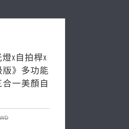
補光燈x自拍桿x
級版》多功能
三合一美顏自
TWD