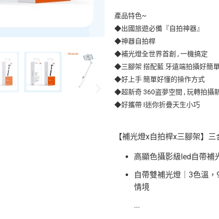
產品特色~
◆出國旅遊必備『自拍神器』
◆神器自拍桿
◆補光燈全世界首創 , 一機搞定
◆三腳架 搭配藍 牙遠端拍攝好簡
◆好上手 簡單好懂的操作方式
◆超新奇 360盗夢空間 , 玩轉拍攝
◆好攜帶 I迷你折疊天生小巧
【補光燈x自拍桿x三腳架】三
高顯色攝影級led自帶
自帶雙補光燈｜3色溫，
情境
...