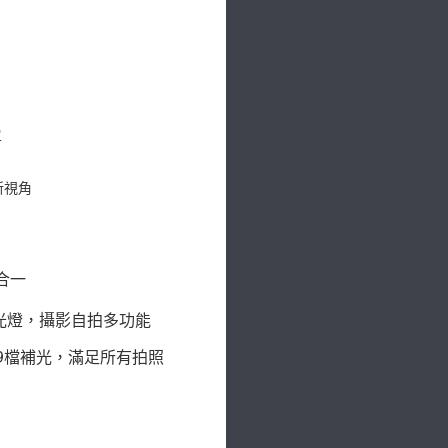
單
新視角
合一
補光燈，攝影自拍多功能
9檔補光，滿足所有拍照