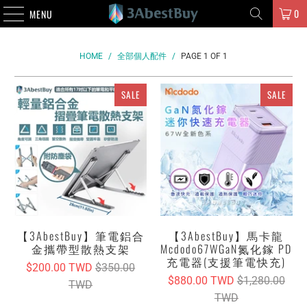
0
MENU
HOME
/
全部個人配件
/
PAGE 1 OF 1
SALE
SALE
【3AbestBuy】筆電鋁合
【3AbestBuy】馬卡龍
金攜帶型散熱支架
Mcdodo67WGaN氮化鎵 PD
充電器(支援筆電快充)
$200.00 TWD
$350.00
$880.00 TWD
$1,280.00
TWD
TWD