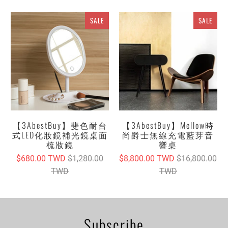
SALE
SALE
【3AbestBuy】斐色耐台
【3AbestBuy】Mellow時
式LED化妝鏡補光鏡桌面
尚爵士無線充電藍芽音
梳妝鏡
響桌
$680.00 TWD
$1,280.00
$8,800.00 TWD
$16,800.00
TWD
TWD
Subscribe