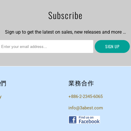
Subscribe
Sign up to get the latest on sales, new releases and more …
們
業務合作
y
+886-2-2345-6065
info@3abest.com