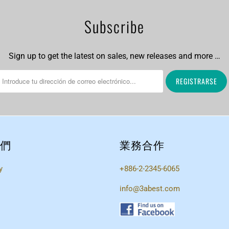
Subscribe
Sign up to get the latest on sales, new releases and more …
們
業務合作
y
+886-2-2345-6065
info@3abest.com