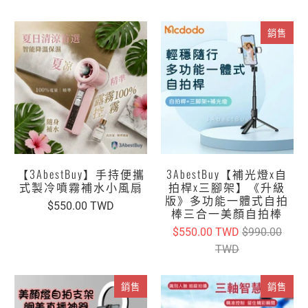
銷售
【3AbestBuy】手持便攜
3AbestBuy【補光燈x自
式製冷噴霧補水小風扇
拍桿x三腳架】《升級
版》多功能一體式自拍
$550.00 TWD
棒三合一美顏自拍棒
$550.00 TWD
$990.00
TWD
銷售
銷售