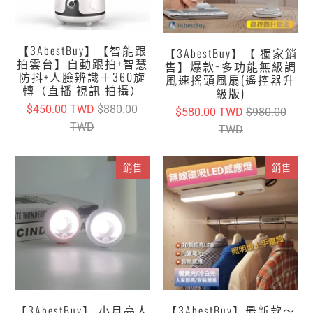
【3AbestBuy】【智能跟
【3AbestBuy】【 獨家銷
拍雲台】自動跟拍+智慧
售】爆款~多功能無級調
防抖+人臉辨識＋360旋
風速搖頭風扇(遙控器升
轉（直播 視訊 拍攝）
級版)
$450.00 TWD
$880.00
$580.00 TWD
$980.00
TWD
TWD
銷售
銷售
【3AbestBuy】 小月亮人
【3AbestBuy】最新款～