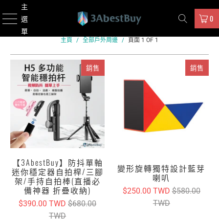
主
0
選
單
主頁
/
全部戶外周邊
/
頁面 1 OF 1
銷售
銷售
【3AbestBuy】防抖單軸
變形旋轉獨特設計藍芽
迷你穩定器自拍桿/三腳
喇叭
架/手持自拍棒(直播必
備神器 折疊收納)
$250.00 TWD
$580.00
TWD
$390.00 TWD
$680.00
TWD