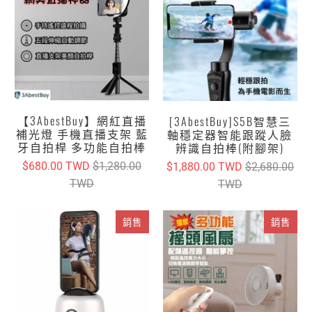
【3AbestBuy】網紅直播
[3AbestBuy]S5B智慧三
補光燈 手機直播支架 藍
軸穩定器智能跟蹤人臉
牙自拍桿 多功能自拍棒
辨識自拍棒(附腳架)
$680.00 TWD
$1,280.00
$1,880.00 TWD
$2,680.00
TWD
TWD
銷售
銷售