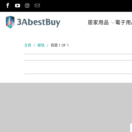
居家用品
電子用
主頁
/
被毯
/
頁面 1 OF 1