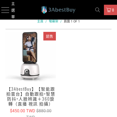
主
0
選
單
主頁
/
螢幕架
/
頁面 1 OF 1
銷售
【3AbestBuy】【智能跟
拍雲台】自動跟拍+智慧
防抖+人臉辨識＋360旋
轉（直播 視訊 拍攝）
$450.00 TWD
$880.00