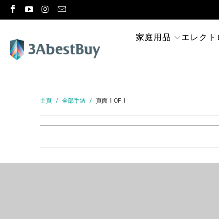
家庭用品
エレクト
主頁
/
全部手錶
/
頁面 1 OF 1