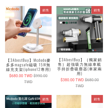
銷售
銷售
【3AbestBuy】｛獨家銷
【3AbestBuy】Mcdodo麥
售｝超強吸力無線車載
多多magsafe磁吸 15W無
手持折疊吸塵器(車家兩
線充支架(iphone12專用)
用)
$680.00 TWD
$990.00
$380.00 TWD
$680.00
TWD
TWD
銷售
銷售