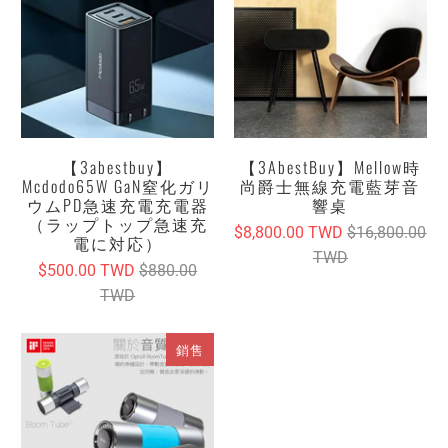
【3abestbuy】
【3AbestBuy】Mellow時
Mcdodo65W GaN窒化ガリ
尚爵士無線充電藍芽音
ウムPD急速充電充電器
響桌
（ラップトップ急速充
$8,800.00 TWD
$16,800.00
電に対応）
TWD
$500.00 TWD
$880.00
TWD
銷售