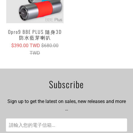
Opro9 BBE PLUS 隨身3D
防水藍芽喇叭
$390.00 TWD
$680.00
TWD
Subscribe
Sign up to get the latest on sales, new releases and more
…