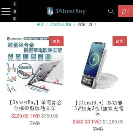
主
0
選
單
主頁
/
全部辦公周邊
/
頁面 1 OF 1
銷售
銷售
【3AbestBuy】筆電鋁合
【3AbestBuy】多功能
金攜帶型散熱支架
15W快充3合1無線充電
器
$200.00 TWD
$350.00
$680.00 TWD
$1,280.00
TWD
TWD