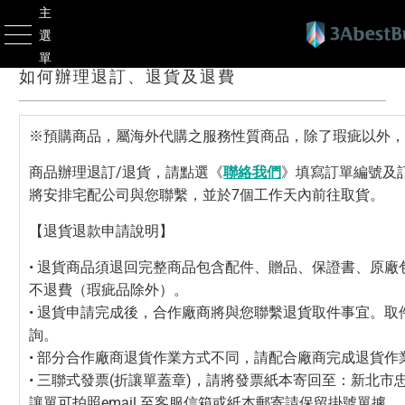
主
選
單
如何辦理退訂、退貨及退費
※預購商品，屬海外代購之服務性質商品，除了瑕疵以外
商品辦理退訂/退貨，請點選《
聯絡我們
》填寫訂單編號及訂
將安排宅配公司與您聯繫，並於7個工作天內前往取貨。
【退貨退款申請說明】
• 退貨商品須退回完整商品包含配件、贈品、保證書、原
不退費（瑕疵品除外）。
• 退貨申請完成後，合作廠商將與您聯繫退貨取件事宜。
詢。
• 部分合作廠商退貨作業方式不同，請配合廠商完成退貨作
• 三聯式發票(折讓單蓋章)，請將發票紙本寄回至：新北市忠孝一路20號1
讓單可拍照email 至客服信箱或紙本郵寄請保留掛號單據。