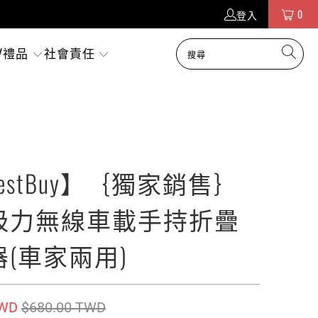
0
登入
/禮品
社會責任
bestBuy】｛獨家銷售｝
吸力無線車載手持折疊
(車家兩用)
TWD
$680.00 TWD