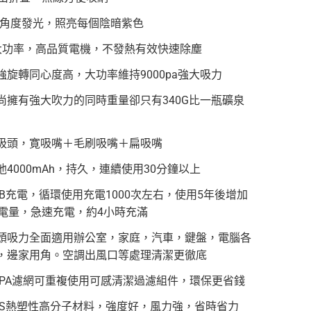
燈大角度發光，照亮每個陰暗紫色
W大功率，高品質電機，不發熱有效快速除塵
強旋轉同心度高，大功率維持9000pa強大吸力
尚擁有強大吹力的同時重量卻只有340G比一瓶礦泉
吸頭，寛吸嘴＋毛刷吸嘴＋扁吸嘴
池4000mAh，持久，連續使用30分鐘以上
SB充電，循環使用充電1000次左右，使用5年後增加
的電量，急速充電，約4小時充滿
頭吸力全面適用辦公室，家庭，汽車，鍵盤，電腦各
，邊家用角。空調出風口等處理清潔更徹底
EPA濾網可重複使用可感清潔過濾組件，環保更省錢
BS熱塑性高分子材料，強度好，風力強，省時省力