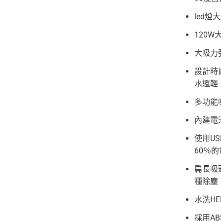
led
120
大吸力
設計時
水還輕
多功能
內建電
使用U
60％
扁長吸
種除塵
水洗H
採用A