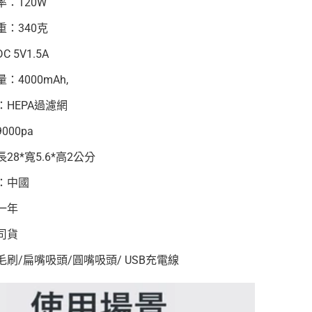
：120W
重：340克
 5V1.5A
：4000mAh,
：HEPA過濾網
000pa
28*寬5.6*高2公分
：中國
一年
司貨
毛刷/扁嘴吸頭/圓嘴吸頭/ USB充電線