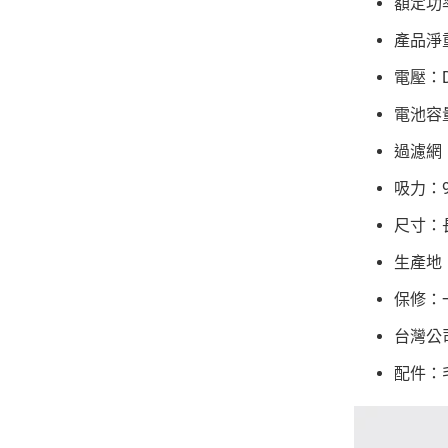
額定功率
產品淨
電壓：DC
電池容量
過濾網
吸力：9
尺寸：長
生產地
保修：
台灣公
配件：