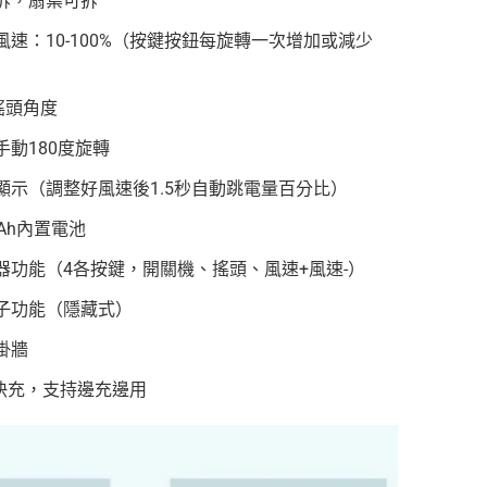
拆，扇葉可拆
風速：10-100%（按鍵按鈕每旋轉一次增加或減少
搖頭角度
手動180度旋轉
顯示（調整好風速後1.5秒自動跳電量百分比）
mAh內置電池
器功能（4各按鍵，開關機、搖頭、風速+風速-）
子功能（隱藏式）
掛牆
A快充，支持邊充邊用