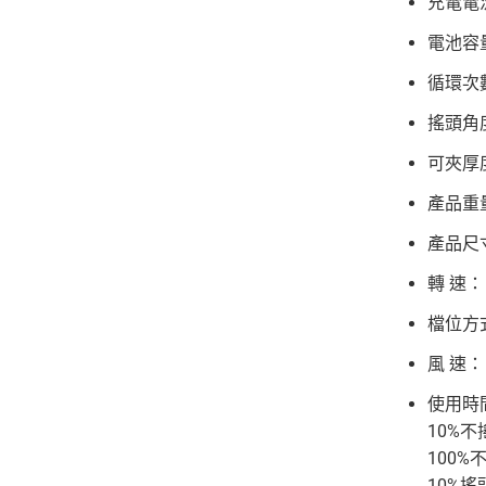
充電電流：
電池容量
循環次
搖頭角
可夾厚
產品重量
產品尺寸
轉 速： 
檔位方式
風 速： 
使用時
10%不
100%
10%搖