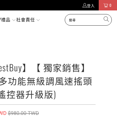
0
登入
/禮品
社會責任
bestBuy】【 獨家銷售】
~多功能無級調風速搖頭
遙控器升級版)
TWD
$980.00 TWD