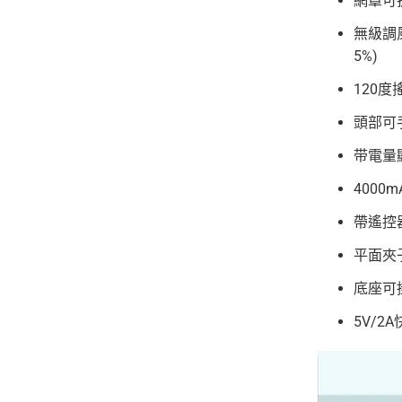
網罩可
無級調
5%)
120度
頭部可
带電量
4000
帶遙控
平面夾
底座可
5V/2