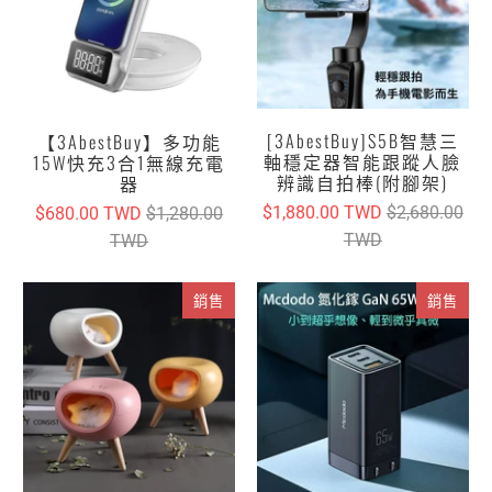
[3AbestBuy]S5B智慧三
【3AbestBuy】多功能
軸穩定器智能跟蹤人臉
15W快充3合1無線充電
辨識自拍棒(附腳架)
器
$1,880.00 TWD
$2,680.00
$680.00 TWD
$1,280.00
TWD
TWD
銷售
銷售