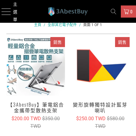
主
0
選
單
主頁
/
全部其它電子配件
/
頁面 1 OF 1
銷售
銷售
【3AbestBuy】筆電鋁合
變形旋轉獨特設計藍芽
金攜帶型散熱支架
喇叭
$200.00 TWD
$350.00
$250.00 TWD
$580.00
TWD
TWD