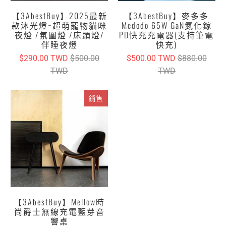
【3AbestBuy】2025最新
【3AbestBuy】麥多多
款沐光燈~超萌寵物貓咪
Mcdodo 65W GaN氮化鎵
夜燈 /氛圍燈 /床頭燈/
PD快充充電器(支持筆電
伴睡夜燈
快充)
$290.00 TWD
$500.00
$500.00 TWD
$880.00
TWD
TWD
銷售
【3AbestBuy】Mellow時
尚爵士無線充電藍芽音
響桌